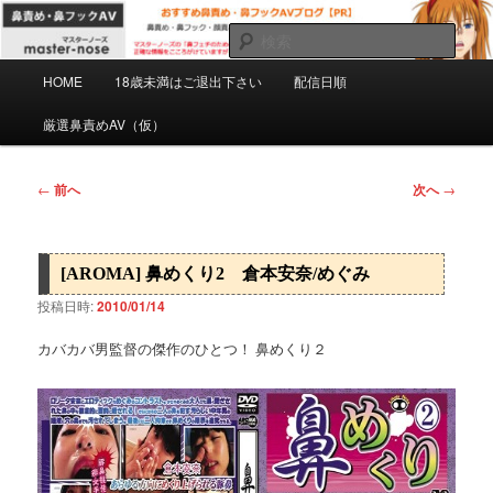
メ
マスターノーズの鼻フェチのための鼻責め・鼻フックAVを紹介するPRブロ
グです。正確な情報をこころがけていますがミスもあると思います。自己責
イ
検
任で慎重にご購入下さい。
ン
索
メ
コ
HOME
18歳未満はご退出下さい
配信日順
おすすめ鼻責め・鼻フックAVブログ
イ
ン
ン
厳選鼻責めAV（仮）
【PR】
テ
メ
ン
ニ
ツ
ュ
投
←
前へ
次へ
→
へ
ー
稿
移
ナ
動
ビ
[AROMA] 鼻めくり2 倉本安奈/めぐみ
ゲ
ー
投稿日時:
2010/01/14
シ
ョ
カバカバ男監督の傑作のひとつ！ 鼻めくり２
ン