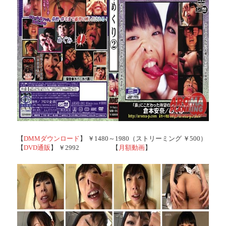
【
DMMダウンロード
】 ￥1480～1980（ストリーミング ￥500）
【
DVD通販
】 ￥2992 【
月額動画
】