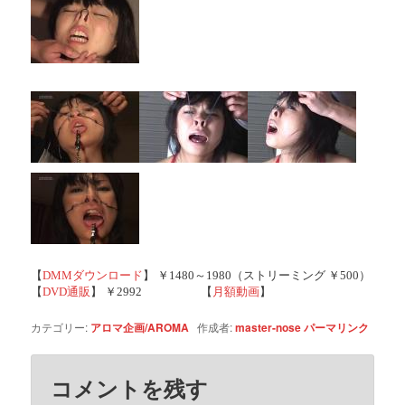
【
DMMダウンロード
】 ￥1480～1980（ストリーミング ￥500）
【
DVD通販
】 ￥2992 【
月額動画
】
カテゴリー:
アロマ企画/AROMA
作成者:
master-nose
パーマリンク
コメントを残す