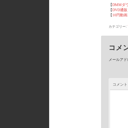
【
DMMダ
【
DVD通販
【
10円動画
カテゴリー:
コメ
メールアド
コメント