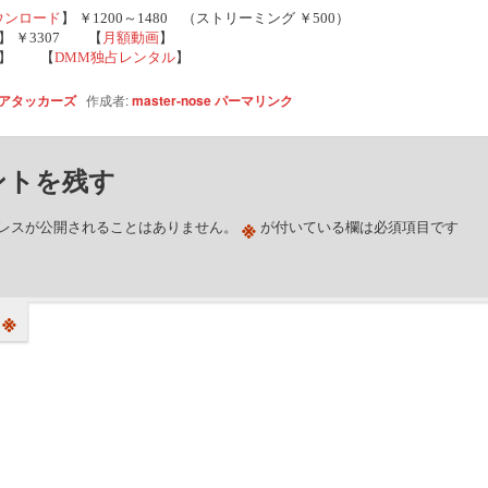
ウンロード
】 ￥1200～1480 （ストリーミング ￥500）
】 ￥3307 【
月額動画
】
】 【
DMM独占レンタル
】
アタッカーズ
作成者:
master-nose
パーマリンク
ントを残す
※
レスが公開されることはありません。
が付いている欄は必須項目です
※