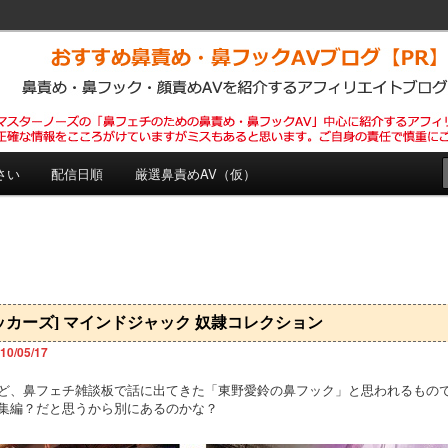
めの鼻責め・鼻フックAVを紹介するPRブログです。正確な情報をここ
います。自己責任で慎重にご購入下さい。
め・鼻フックAVブログ【PR】
さい
配信日順
厳選鼻責めAV（仮）
ッカーズ] マインドジャック 奴隷コレクション
10/05/17
ど、鼻フェチ雑談板で話に出てきた「東野愛鈴の鼻フック」と思われるもの
集編？だと思うから別にあるのかな？