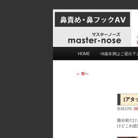
メ
マスターノーズの鼻フェチのた
イ
がけていますがミスもあると思
ン
おすすめ鼻責
コ
ン
テ
メ
HOME
18歳未満はご退出下
ン
イ
ツ
ン
へ
メ
投
←
前へ
移
ニ
稿
動
ュ
ナ
ー
ビ
[アタ
ゲ
投稿日時:
20
ー
シ
随分前だけ
ョ
けどこれ総
ン