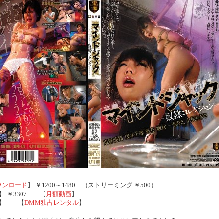
ウンロード
】 ￥1200～1480 （ストリーミング ￥500）
】 ￥3307 【
月額動画
】
】 【
DMM独占レンタル
】