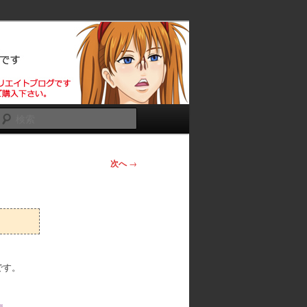
ろ
検
索
次へ
→
です。