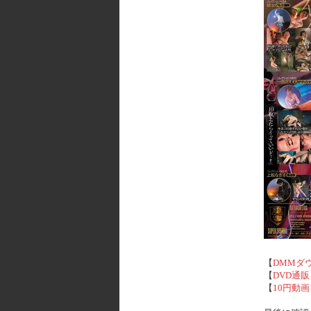
【
DMMダ
【
DVD通販
【
10円動画