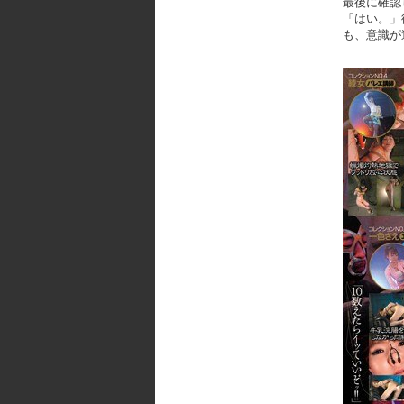
最後に確認
「はい。」
も、意識が