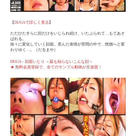
【
DUGAで詳しく見る
】
ただひたすらに顔だけをいじられ続け、いたぶられて…もてあそ
ばれる。
徐々に変化していく顔面。歪んだ表情が苦悶の中で…恍惚へと変
わりゆく…。（だるまや）
DUGA – 顔面いじり ～親も知らないこんな顔～
★ 無料会員登録で、全てのサンプル動画が見放題！