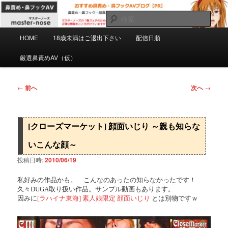
メ
マスターノーズの鼻フェチのための鼻責め・鼻フックAVを紹介するPRブロ
グです。正確な情報をこころがけていますがミスもあると思います。自己責
イ
検
任で慎重にご購入下さい。
ン
索
メ
コ
HOME
18歳未満はご退出下さい
配信日順
おすすめ鼻責め・鼻フックAVブログ
イ
ン
ン
厳選鼻責めAV（仮）
【PR】
テ
メ
ン
ニ
ツ
ュ
投
←
前へ
次へ
→
へ
ー
稿
移
ナ
動
ビ
[クローズマーケット] 顔面いじり ～親も知らな
ゲ
ー
いこんな顔～
シ
投稿日時:
2010/06/19
ョ
ン
私好みの作品かも。 こんなのあったの知らなかったです！
久々DUGA取り扱い作品。サンプル動画もあります。
因みに
[ラハイナ東海] 素人娘限定 顔面いじり
とは別物ですｗ