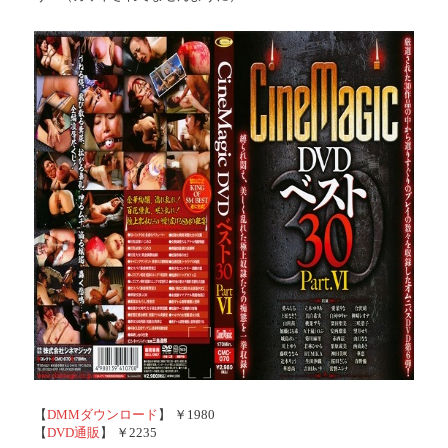
【
DMMダウンロード
】 ￥1980
【
DVD通販
】 ￥2235