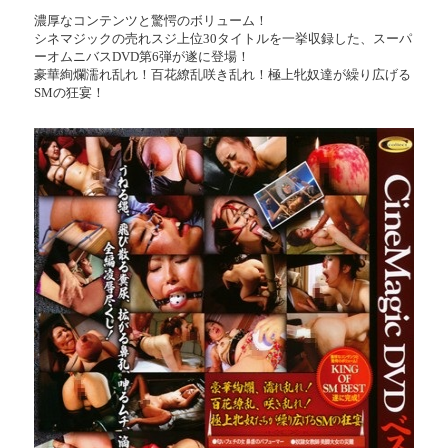
濃厚なコンテンツと驚愕のボリューム！
シネマジックの売れスジ上位30タイトルを一挙収録した、スーパ
ーオムニバスDVD第6弾が遂に登場！
豪華絢爛濡れ乱れ！百花繚乱咲き乱れ！極上牝奴達が繰り広げる
SMの狂宴！