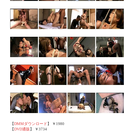
【
DMMダウンロード
】 ￥1980
【
DVD通販
】 ￥3734