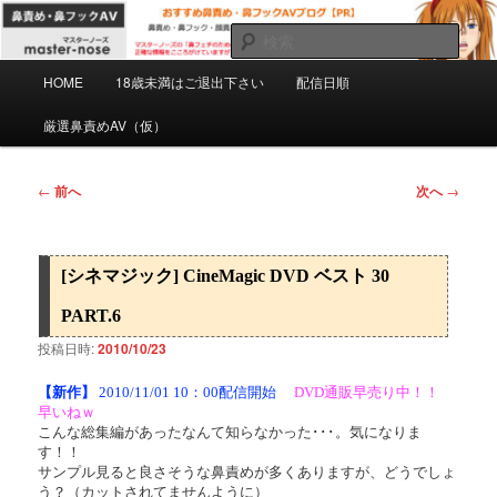
メ
マスターノーズの鼻フェチのための鼻責め・鼻フックAVを紹介するPRブロ
グです。正確な情報をこころがけていますがミスもあると思います。自己責
イ
検
任で慎重にご購入下さい。
ン
索
メ
コ
HOME
18歳未満はご退出下さい
配信日順
おすすめ鼻責め・鼻フックAVブログ
イ
ン
ン
厳選鼻責めAV（仮）
【PR】
テ
メ
ン
ニ
ツ
ュ
投
←
前へ
次へ
→
へ
ー
稿
移
ナ
動
ビ
[シネマジック] CineMagic DVD ベスト 30
ゲ
ー
PART.6
シ
投稿日時:
2010/10/23
ョ
ン
【新作】
2010/11/01 10：00配信開始
DVD通販早売り中！！
早いねｗ
こんな総集編があったなんて知らなかった･･･。気になりま
す！！
サンプル見ると良さそうな鼻責めが多くありますが、どうでしょ
う？（カットされてませんように）