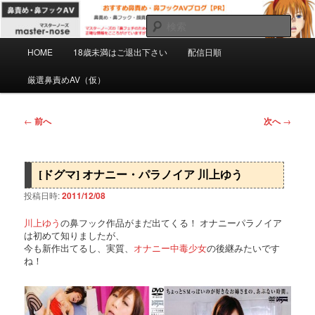
メ
マスターノーズの鼻フェチのための鼻責め・鼻フックAVを紹介するPRブロ
グです。正確な情報をこころがけていますがミスもあると思います。自己責
イ
検
任で慎重にご購入下さい。
ン
索
メ
コ
HOME
18歳未満はご退出下さい
配信日順
おすすめ鼻責め・鼻フックAVブログ
イ
ン
ン
厳選鼻責めAV（仮）
【PR】
テ
メ
ン
ニ
ツ
ュ
投
←
前へ
次へ
→
へ
ー
稿
移
ナ
動
ビ
[ドグマ] オナニー・パラノイア 川上ゆう
ゲ
ー
投稿日時:
2011/12/08
シ
ョ
川上ゆう
の鼻フック作品がまだ出てくる！ オナニーパラノイア
は初めて知りましたが、
ン
今も新作出てるし、実質、
オナニー中毒少女
の後継みたいです
ね！