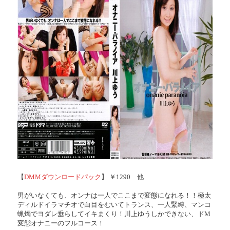
【
DMMダウンロードパック
】 ￥1290 他
男がいなくても、オンナは一人でここまで変態になれる！！極太
ディルドイラマチオで白目をむいてトランス、一人緊縛、マンコ
蝋燭でヨダレ垂らしてイキまくり！川上ゆうしかできない、ドM
変態オナニーのフルコース！