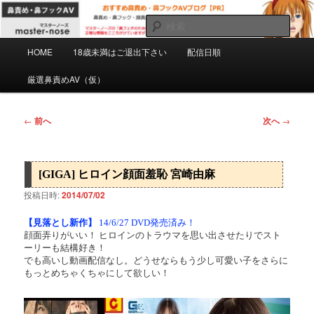
メ
マスターノーズの鼻フェチのための鼻責め・鼻フックAVを紹介するPRブロ
グです。正確な情報をこころがけていますがミスもあると思います。自己責
イ
検
任で慎重にご購入下さい。
ン
索
メ
コ
HOME
18歳未満はご退出下さい
配信日順
おすすめ鼻責め・鼻フックAVブログ
イ
ン
ン
厳選鼻責めAV（仮）
【PR】
テ
メ
ン
ニ
ツ
ュ
投
←
前へ
次へ
→
へ
ー
稿
移
ナ
動
ビ
[GIGA] ヒロイン顔面羞恥 宮崎由麻
ゲ
ー
投稿日時:
2014/07/02
シ
ョ
【見落とし新作】
14/6/27 DVD発売済み！
顔面弄りがいい！ ヒロインのトラウマを思い出させたりでスト
ン
ーリーも結構好き！
でも高いし動画配信なし。どうせならもう少し可愛い子をさらに
もっとめちゃくちゃにして欲しい！