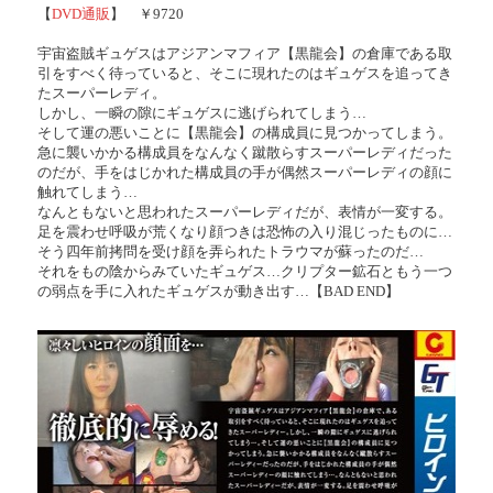
【
DVD通販
】 ￥9720
宇宙盗賊ギュゲスはアジアンマフィア【黒龍会】の倉庫である取
引をすべく待っていると、そこに現れたのはギュゲスを追ってき
たスーパーレディ。
しかし、一瞬の隙にギュゲスに逃げられてしまう…
そして運の悪いことに【黒龍会】の構成員に見つかってしまう。
急に襲いかかる構成員をなんなく蹴散らすスーパーレディだった
のだが、手をはじかれた構成員の手が偶然スーパーレディの顔に
触れてしまう…
なんともないと思われたスーパーレディだが、表情が一変する。
足を震わせ呼吸が荒くなり顔つきは恐怖の入り混じったものに…
そう四年前拷問を受け顔を弄られたトラウマが蘇ったのだ…
それをもの陰からみていたギュゲス…クリプター鉱石ともう一つ
の弱点を手に入れたギュゲスが動き出す…【BAD END】