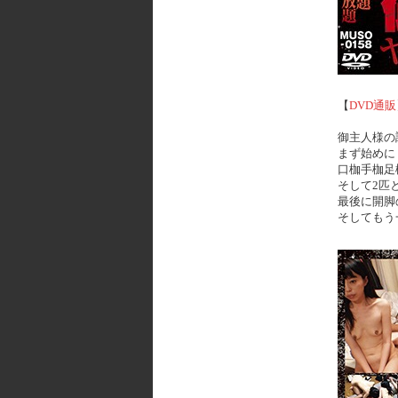
【
DVD通販
御主人様の
まず始めに
口枷手枷足
そして2匹
最後に開脚
そしてもう