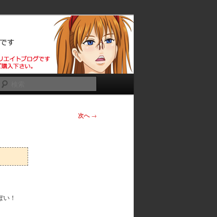
ろ
検
索
次へ
→
ぽい！