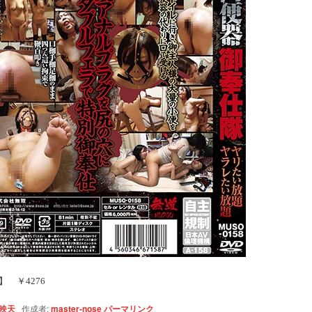
】 ￥4276
映天
作成者:
master-nose
パーマリンク