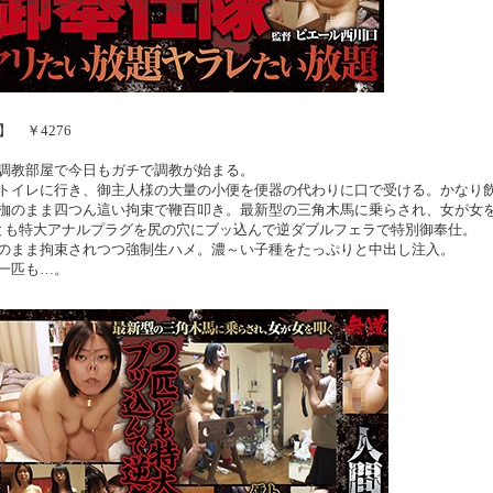
】 ￥4276
調教部屋で今日もガチで調教が始まる。
トイレに行き、御主人様の大量の小便を便器の代わりに口で受ける。かなり
枷のまま四つん這い拘束で鞭百叩き。最新型の三角木馬に乗らされ、女が女
とも特大アナルプラグを尻の穴にブッ込んで逆ダブルフェラで特別御奉仕。
のまま拘束されつつ強制生ハメ。濃～い子種をたっぷりと中出し注入。
一匹も…。