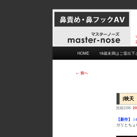
メ
マスターノーズの鼻フェチのた
イ
がけていますがミスもあると思
ン
おすすめ鼻責
コ
ン
テ
メ
HOME
18歳未満はご退出下
ン
イ
ツ
ン
へ
メ
投
←
前へ
移
ニ
稿
動
ュ
ナ
ー
ビ
[映天
ゲ
投稿日時:
20
ー
シ
【新作】
1
ョ
ガリとちょ
ン