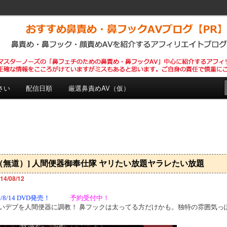
めの鼻責め・鼻フックAVを紹介するPRブログです。正確な情報をここ
います。自己責任で慎重にご購入下さい。
め・鼻フックAVブログ【PR】
さい
配信日順
厳選鼻責めAV（仮）
（無道）] 人間便器御奉仕隊 ヤリたい放題ヤラレたい放題
14/08/12
4/8/14 DVD発売！
予約受付中！
いデブを人間便器に調教！ 鼻フックは太ってる方だけかも。独特の雰囲気っ