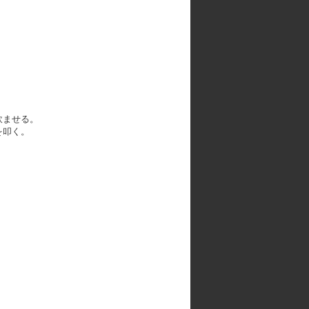
飲ませる。
を叩く。