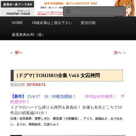
メ
マスターノーズの鼻フェチのための鼻責め・鼻フックAVを紹介するPRブロ
グです。正確な情報をこころがけていますがミスもあると思います。自己責
イ
検
任で慎重にご購入下さい。
ン
索
メ
コ
HOME
18歳未満はご退出下さい
配信日順
おすすめ鼻責め・鼻フックAVブログ
イ
ン
ン
厳選鼻責めAV（仮）
【PR】
テ
メ
ン
ニ
ツ
ュ
投
←
前へ
次へ
→
へ
ー
稿
移
ナ
動
ビ
[ドグマ] TOHJIRO全集 Vol.6 女囚拷問
ゲ
ー
投稿日時:
2015/04/15
シ
ョ
【新作】
15/4/17 10：00配信開始！
DVDは4/19発売！ 予
約受付中！
ン
ドグマのハードな縛り＆拷問＆鼻責め！ 女優も有名どころで10
作品の総集編241分！
出演：友田真希、管野しずか、樹花凜（七咲楓花）、アリス、結城みさ、みづなれ
い、まりか、美咲結衣、江波りゅう