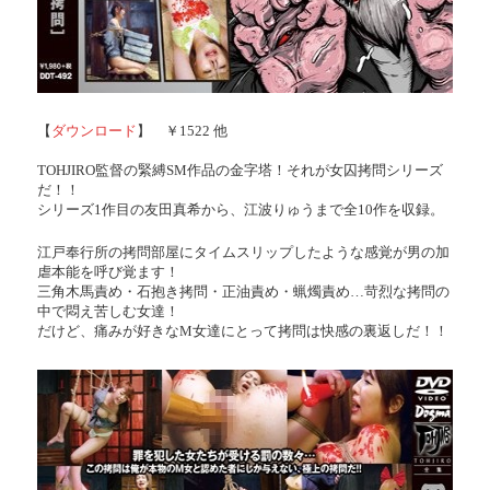
【
ダウンロード
】 ￥1522 他
TOHJIRO監督の緊縛SM作品の金字塔！それが女囚拷問シリーズ
だ！！
シリーズ1作目の友田真希から、江波りゅうまで全10作を収録。
江戸奉行所の拷問部屋にタイムスリップしたような感覚が男の加
虐本能を呼び覚ます！
三角木馬責め・石抱き拷問・正油責め・蝋燭責め…苛烈な拷問の
中で悶え苦しむ女達！
だけど、痛みが好きなM女達にとって拷問は快感の裏返しだ！！