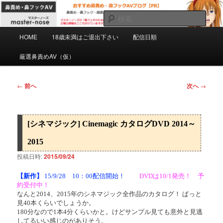
メ
マスターノーズの鼻フェチのための鼻責め・鼻フックAVを紹介するPRブロ
グです。正確な情報をこころがけていますがミスもあると思います。自己責
イ
検
任で慎重にご購入下さい。
ン
索
メ
コ
HOME
18歳未満はご退出下さい
配信日順
おすすめ鼻責め・鼻フックAVブログ
イ
ン
ン
厳選鼻責めAV（仮）
【PR】
テ
メ
ン
ニ
ツ
ュ
投
←
前へ
次へ
→
へ
ー
稿
移
ナ
動
ビ
[シネマジック] Cinemagic カタログDVD 2014～
ゲ
ー
2015
シ
投稿日時:
2015/09/24
ョ
ン
【新作】
15/9/28 10：00配信開始！
DVDは10/1発売！ 予
約受付中！
なんと2014、2015年のシネマジック全作品のカタログ！ ぱっと
見40本くらいでしょうか。
180分なので1本4分くらいかと。けどサンプル見ても意外と見逃
してるいい感じのがありそう。