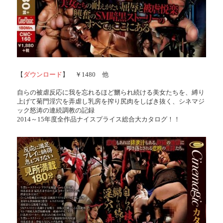
【
ダウンロード
】 ￥1480 他
自らの被虐反応に我を忘れるほど嬲られ続ける美女たちを、縛り
上げて菊門淫穴を弄虐し乳房を搾り尻肉をしばき抜く、シネマジ
ック怒涛の連続調教の記録
2014～15年度全作品ナイスプライス総合大カタログ！！