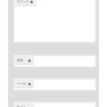
※
コメント
※
名前
※
メール
サイト