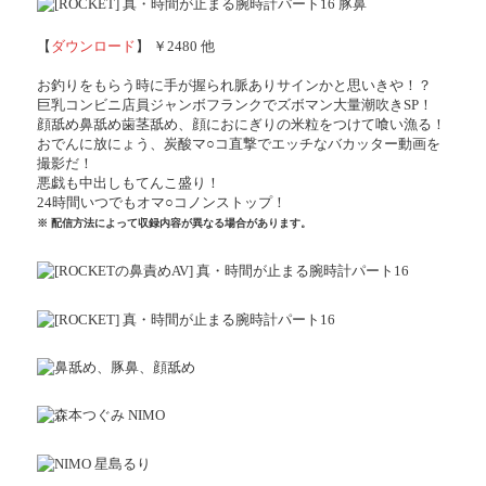
【
ダウンロード
】 ￥2480 他
お釣りをもらう時に手が握られ脈ありサインかと思いきや！？
巨乳コンビニ店員ジャンボフランクでズボマン大量潮吹きSP！
顔舐め鼻舐め歯茎舐め、顔におにぎりの米粒をつけて喰い漁る！
おでんに放にょう、炭酸マ○コ直撃でエッチなバカッター動画を
撮影だ！
悪戯も中出しもてんこ盛り！
24時間いつでもオマ○コノンストップ！
※ 配信方法によって収録内容が異なる場合があります。