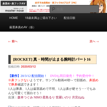
メ
マスターノーズの鼻フェチのための鼻責め・鼻フックAVを紹介するPRブロ
グです。正確な情報をこころがけていますがミスもあると思います。自己責
イ
検
任で慎重にご購入下さい。
ン
索
メ
コ
HOME
18歳未満はご退出下さい
配信日順
おすすめ鼻責め・鼻フックAVブログ
イ
ン
ン
厳選鼻責めAV（仮）
【PR】
テ
メ
ン
ニ
ツ
ュ
投
←
前へ
次へ
→
へ
ー
稿
移
ナ
動
ビ
[ROCKET] 真・時間が止まる腕時計パート16
ゲ
ー
投稿日時:
2020/03/12
シ
ョ
【新作】
20/3/12 配信開始！
DVDも同日発売！ 予約受付中！
※鼻フックない
ようです。サンプル動画40秒～で顔舐め、
鼻舐め
ン
で豚鼻
確認できます！
1人は豚鼻、1人は歯茎舐めで不明、1人は鼻が硬そう･･･でもみ
んな可愛くて面白そう！
出演：
森本つぐみ NIMO 星島るり 世羅いのり 月宮ねね