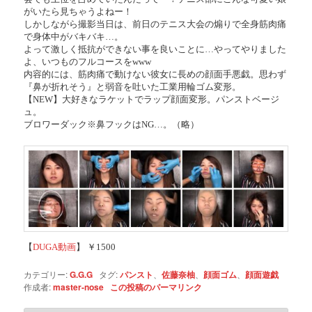
がいたら見ちゃうよねー！
しかしながら撮影当日は、前日のテニス大会の煽りで全身筋肉痛
で身体中がバキバキ…。
よって激しく抵抗ができない事を良いことに…やってやりました
よ、いつものフルコースをwww
内容的には、筋肉痛で動けない彼女に長めの顔面手悪戯。思わず
『鼻が折れそう』と弱音を吐いた工業用輪ゴム変形。
【NEW】大好きなラケットでラップ顔面変形。パンストベージ
ュ。
ブロワーダック※鼻フックはNG…。（略）
【
DUGA動画
】 ￥1500
カテゴリー:
G.G.G
タグ:
パンスト
、
佐藤奈柚
、
顔面ゴム
、
顔面遊戯
作成者:
master-nose
この投稿のパーマリンク