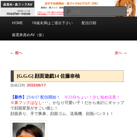
メ
マスターノーズの鼻フェチのための鼻責め・鼻フックAVを紹介するPRブロ
グです。正確な情報をこころがけていますがミスもあると思います。自己責
イ
検
任で慎重にご購入下さい。
ン
索
メ
コ
HOME
18歳未満はご退出下さい
配信日順
おすすめ鼻責め・鼻フックAVブログ
イ
ン
ン
厳選鼻責めAV（仮）
【PR】
テ
メ
ン
ニ
ツ
ュ
投
←
前へ
次へ
→
へ
ー
稿
移
ナ
動
ビ
[G.G.G] 顔面遊戯14 佐藤奈柚
ゲ
ー
投稿日時:
2025/06/17
シ
ョ
【新作】
25/6/17 配信開始！
※23分ちょい！少し短め注意！
※鼻フックはなし･･･
。かなり可愛い子！だから余計にギャップ
ン
で顔面変形がすごい感じ！
顔面弄り、手で豚鼻、顔面ゴム、送風機、顔面パンスト！