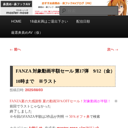
メ
マスターノーズの鼻フェチのための鼻責め・鼻フックAVを紹介するPRブロ
グです。正確な情報をこころがけていますがミスもあると思います。自己責
イ
検
任で慎重にご購入下さい。
ン
索
メ
コ
HOME
18歳未満はご退出下さい
配信日順
おすすめ鼻責め・鼻フックAVブログ
イ
ン
ン
厳選鼻責めAV（仮）
【PR】
テ
メ
ン
ニ
ツ
ュ
投
←
前へ
次へ
→
へ
ー
稿
移
ナ
動
ビ
FANZA 対象動画半額セール 第17弾 9/12（金）
ゲ
ー
10時まで ※ラスト
シ
投稿日時:
2025/08/03
ョ
ン
FANZA夏の大感謝祭 夏の動画50％OFFセール！
対象動画が半額！
※
前回でラストじゃなかった
終了しました
※今回のFANZA半額は2作品が判明 ⇒
50％オフ＋鼻
で検索
カテゴリー:
お知らせ
作成者:
master-nose
パーマリンク